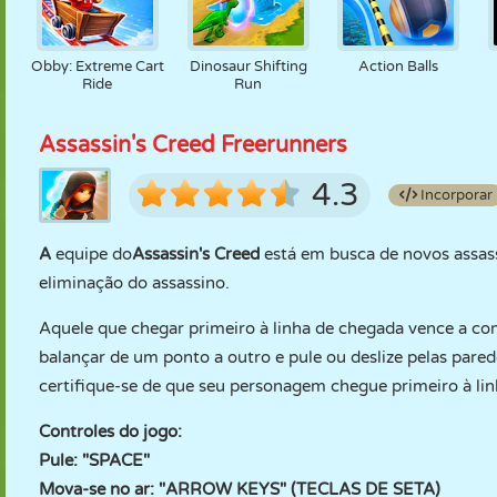
Obby: Extreme Cart
Dinosaur Shifting
Action Balls
Ride
Run
Assassin's Creed Freerunners
4.3
Incorporar
A
equipe do
Assassin's Creed
está em busca de novos assas
eliminação do assassino.
Aquele que chegar primeiro à linha de chegada vence a com
balançar de um ponto a outro e pule ou deslize pelas pared
certifique-se de que seu personagem chegue primeiro à li
Controles do jogo:
Pule: "SPACE"
Mova-se no ar: "ARROW KEYS" (TECLAS DE SETA)