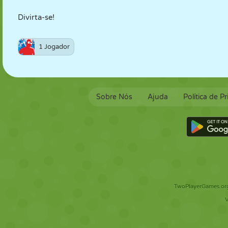
Divirta-se!
1 Jogador
Sobre Nós
Ajuda
Política de P
TwoPlayerGames.org 
V