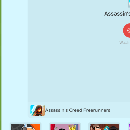
FANTOCHE
QUEBRA-
REAÇÃO
RETRÔ
ROBÔ
CABEÇA
ESTRATÉGIA
ACROBACIA
TANQUE
TÊNIS
JOGO DA
VELHA
Assassin's Creed Freerunners