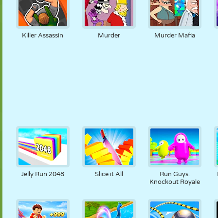
Killer Assassin
Murder
Murder Mafia
Jelly Run 2048
Slice it All
Run Guys:
Knockout Royale