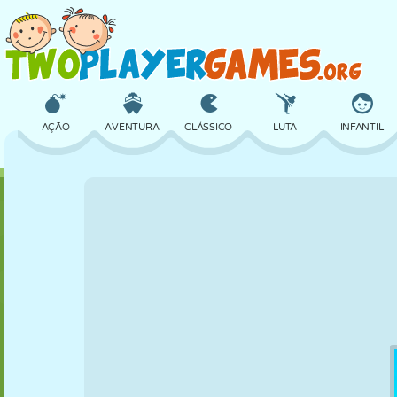
AÇÃO
AVENTURA
CLÁSSICO
LUTA
INFANTIL
3D
AVIÃO
ALIEN
EQUILÍBRIO
BASQUETE
CASTELO
XADREZ
CRAZY
DEFESA
DINOSSAURO
MENINAS
GOLFE
PULAR
MATEMÁTICA
LABIRINTO