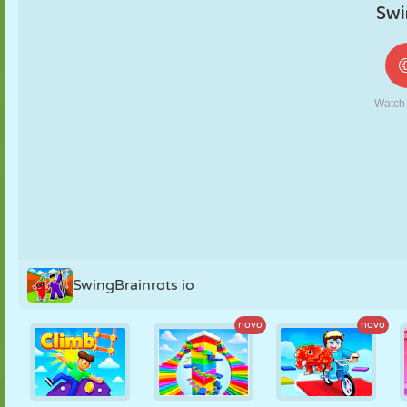
FANTOCHE
QUEBRA-
REAÇÃO
RETRÔ
ROBÔ
CABEÇA
ESTRATÉGIA
ACROBACIA
TANQUE
TÊNIS
JOGO DA
VELHA
SwingBrainrots io
novo
novo