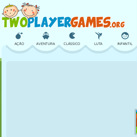
AÇÃO
AVENTURA
CLÁSSICO
LUTA
INFANTIL
3D
AVIÃO
ALIEN
EQUILÍBRIO
BASQUETE
CASTELO
XADREZ
CRAZY
DEFESA
DINOSSAURO
MENINAS
GOLFE
PULAR
MATEMÁTICA
LABIRINTO