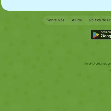
Sobre Nós
Ajuda
Política de P
TwoPlayerGames.org 
V