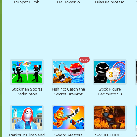
Puppet Climb
HellTower io
BikeBrainrots io
novo
Stickman Sports
Fishing: Catch the
Stick Figure
Badminton
Secret Brainrot
Badminton 3
Parkour: Climb and
Sword Masters
SWOOOORDS!