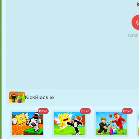
FANTOCHE
QUEBRA-
REAÇÃO
RETRÔ
ROBÔ
CABEÇA
ESTRATÉGIA
ACROBACIA
TANQUE
TÊNIS
JOGO DA
VELHA
KickBlock io
novo
novo
novo