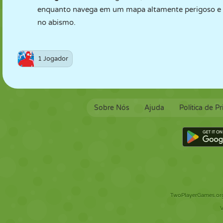
enquanto navega em um mapa altamente perigoso e 
no abismo.
1 Jogador
Sobre Nós
Ajuda
Política de P
TwoPlayerGames.org 
V