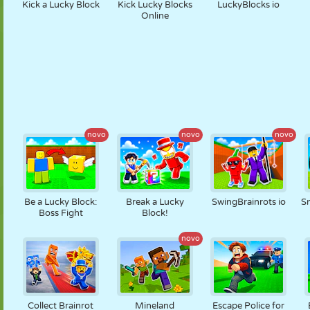
Kick a Lucky Block
Kick Lucky Blocks
LuckyBlocks io
Online
novo
novo
novo
Be a Lucky Block:
Break a Lucky
SwingBrainrots io
Sn
Boss Fight
Block!
novo
Collect Brainrot
Mineland
Escape Police for