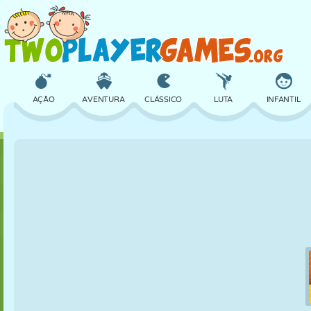
AÇÃO
AVENTURA
CLÁSSICO
LUTA
INFANTIL
3D
AVIÃO
ALIEN
EQUILÍBRIO
BASQUETE
CASTELO
XADREZ
CRAZY
DEFESA
DINOSSAURO
MENINAS
GOLFE
PULAR
MATEMÁTICA
LABIRINTO