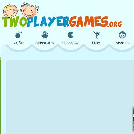
AÇÃO
AVENTURA
CLÁSSICO
LUTA
INFANTIL
3D
AVIÃO
ALIEN
EQUILÍBRIO
BASQUETE
CASTELO
XADREZ
CRAZY
DEFESA
DINOSSAURO
MENINAS
GOLFE
PULAR
MATEMÁTICA
LABIRINTO