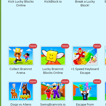
Kick Lucky Blocks
KickBlock io
Break a Lucky
Online
Block!
novo
novo
novo
Collect Brainrot
Lucky Brainrot
+1 Speed Keyboard
Arena
Blocks Online
Escape
novo
novo
novo
Dogs vs Aliens
SwingBrainrots io
Escape from