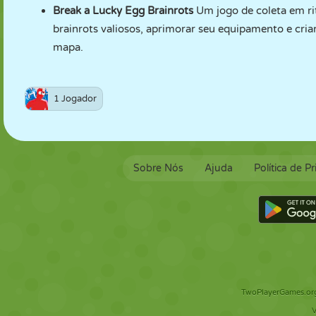
Break a Lucky Egg Brainrots
Um jogo de coleta em ri
brainrots valiosos, aprimorar seu equipamento e cria
mapa.
1 Jogador
Sobre Nós
Ajuda
Política de P
TwoPlayerGames.org 
V