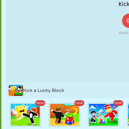
FANTOCHE
QUEBRA-
REAÇÃO
RETRÔ
ROBÔ
CABEÇA
ESTRATÉGIA
ACROBACIA
TANQUE
TÊNIS
JOGO DA
VELHA
Kick a Lucky Block
novo
novo
novo