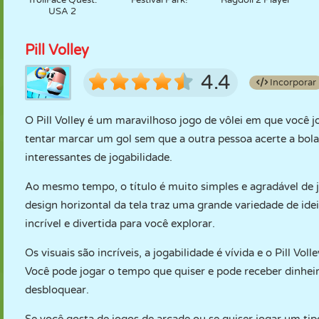
TrollFace Quest:
Festival Park!
Ragdoll 2 Player
USA 2
Pill Volley
4.4
Incorporar
O Pill Volley é um maravilhoso jogo de vôlei em que você j
tentar marcar um gol sem que a outra pessoa acerte a bol
interessantes de jogabilidade.
Ao mesmo tempo, o título é muito simples e agradável de 
design horizontal da tela traz uma grande variedade de ide
incrível e divertida para você explorar.
Os visuais são incríveis, a jogabilidade é vívida e o Pill Vol
Você pode jogar o tempo que quiser e pode receber dinheiro
desbloquear.