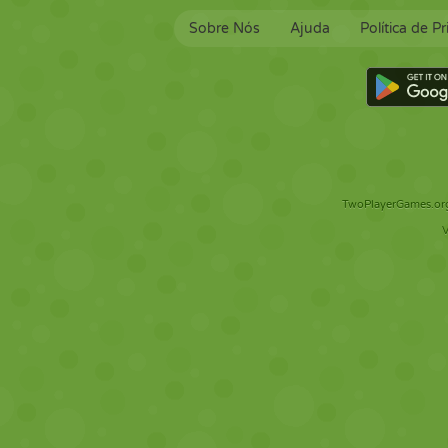
Sobre Nós
Ajuda
Política de P
TwoPlayerGames.org 
V