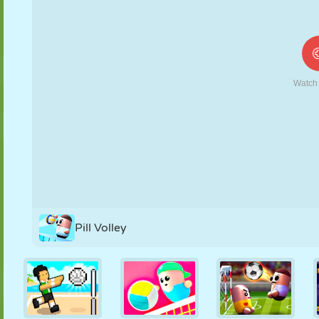
FANTOCHE
QUEBRA-
REAÇÃO
RETRÔ
ROBÔ
CABEÇA
ESTRATÉGIA
ACROBACIA
TANQUE
TÊNIS
JOGO DA
VELHA
Pill Volley