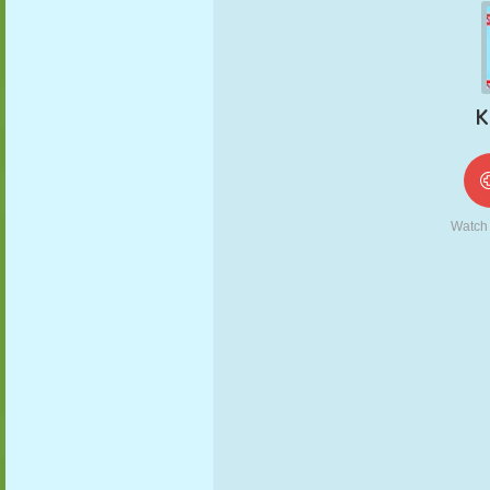
FANTOCHE
QUEBRA-
REAÇÃO
RETRÔ
ROBÔ
CABEÇA
ESTRATÉGIA
ACROBACIA
TANQUE
TÊNIS
JOGO DA
VELHA