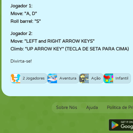
Jogador 1:
Move: "A, D"
Roll barrel: "S"
Jogador 2:
Move: "LEFT and RIGHT ARROW KEYS"
Climb: "UP ARROW KEY" (TECLA DE SETA PARA CIMA)
Divirta-se!
2 Jogadores
Aventura
Ação
Infantil
Sobre Nós
Ajuda
Política de P