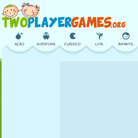
AÇÃO
AVENTURA
CLÁSSICO
LUTA
INFANTIL
3D
AVIÃO
ALIEN
EQUILÍBRIO
BASQUETE
CASTELO
XADREZ
CRAZY
DEFESA
DINOSSAURO
MENINAS
GOLFE
PULAR
MATEMÁTICA
LABIRINTO