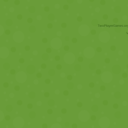
TwoPlayerGames.org 
V