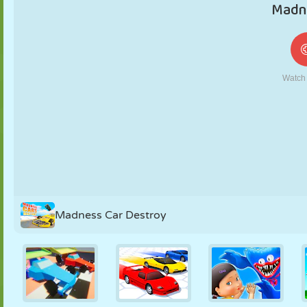
FANTOCHE
QUEBRA-
REAÇÃO
RETRÔ
ROBÔ
CABEÇA
ESTRATÉGIA
ACROBACIA
TANQUE
TÊNIS
JOGO DA
VELHA
Madness Car Destroy