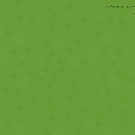
TwoPlayerGames.org 
V