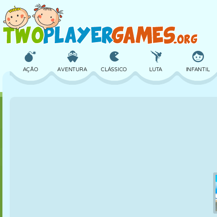
AÇÃO
AVENTURA
CLÁSSICO
LUTA
INFANTIL
3D
AVIÃO
ALIEN
EQUILÍBRIO
BASQUETE
CASTELO
XADREZ
CRAZY
DEFESA
DINOSSAURO
MENINAS
GOLFE
PULAR
MATEMÁTICA
LABIRINTO