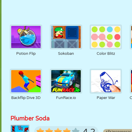
Potion Flip
Sokoban
Color Blitz
Backflip Dive 3D
FunRace.io
Paper War
C
Plumber Soda