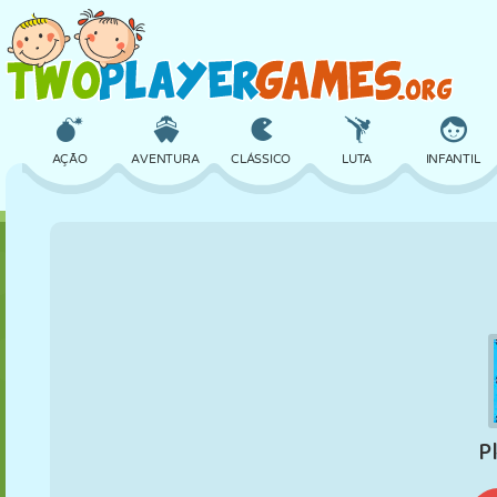
AÇÃO
AVENTURA
CLÁSSICO
LUTA
INFANTIL
3D
AVIÃO
ALIEN
EQUILÍBRIO
BASQUETE
CASTELO
XADREZ
CRAZY
DEFESA
DINOSSAURO
MENINAS
GOLFE
PULAR
MATEMÁTICA
LABIRINTO