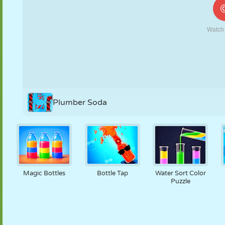
FANTOCHE
QUEBRA-
REAÇÃO
RETRÔ
ROBÔ
CABEÇA
ESTRATÉGIA
ACROBACIA
TANQUE
TÊNIS
JOGO DA
VELHA
Plumber Soda
Magic Bottles
Bottle Tap
Water Sort Color
Puzzle