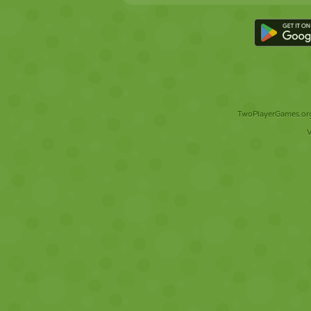
TwoPlayerGames.org 
V