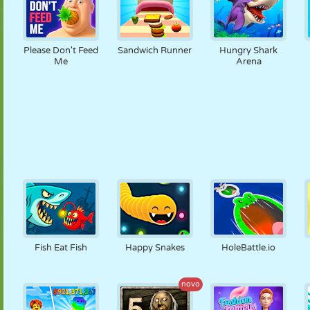
Please Don't Feed
Sandwich Runner
Hungry Shark
Me
Arena
Fish Eat Fish
Happy Snakes
HoleBattle.io
novo