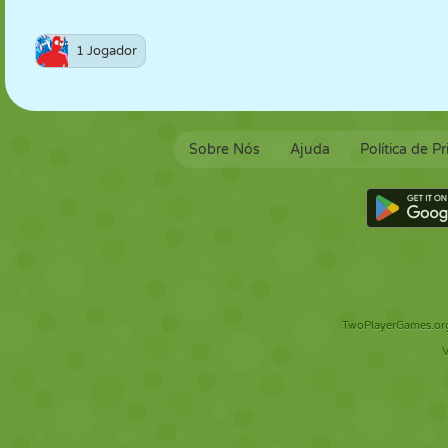
1 Jogador
Sobre Nós
Ajuda
Política de P
TwoPlayerGames.org 
V