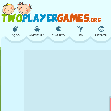
AÇÃO
AVENTURA
CLÁSSICO
LUTA
INFANTIL
3D
AVIÃO
ALIEN
EQUILÍBRIO
BASQUETE
CASTELO
XADREZ
CRAZY
DEFESA
DINOSSAURO
MENINAS
GOLFE
PULAR
MATEMÁTICA
LABIRINTO