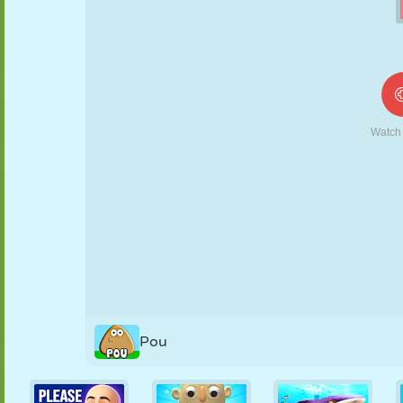
FANTOCHE
QUEBRA-
REAÇÃO
RETRÔ
ROBÔ
CABEÇA
ESTRATÉGIA
ACROBACIA
TANQUE
TÊNIS
JOGO DA
VELHA
Pou