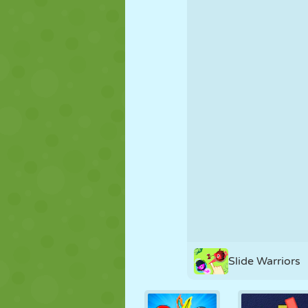
FANTOCHE
QUEBRA-
REAÇÃO
CABEÇA
ESTRATÉGIA
ACROBACIA
TANQUE
Slide Warriors