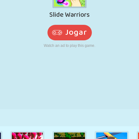
RETRÔ
ROBÔ
CORRER
ESCOLA
TIRO
TÊNIS
JOGO DA
TOUCH SCREEN
TORRE
CAMINHÃO
VELHA