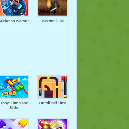
Stickman Warrior
Warrior Dual
Obby: Climb and
Unroll Ball Slide
Slide