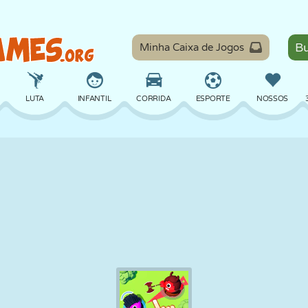
Minha Caixa de Jogos
LUTA
INFANTIL
CORRIDA
ESPORTE
NOSSOS
EQUILÍBRIO
BASQUETE
BATALHA
BILHAR
TABULEIRO
DEFESA
DINOSSAURO
DIRIGIR
EDUCACIONAL
ESCAPE
MATEMÁTICA
LABIRINTO
MONSTRO
MOTO
ONLINE