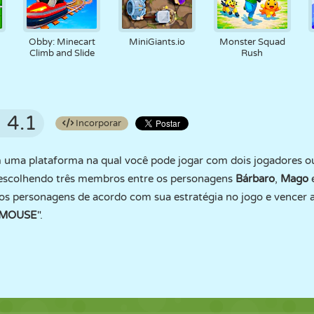
Obby: Minecart
MiniGiants.io
Monster Squad
Climb and Slide
Rush
4.1
Incorporar
 uma plataforma na qual você pode jogar com dois jogadores ou
e escolhendo três membros entre os personagens
Bárbaro
,
Mago
os personagens de acordo com sua estratégia no jogo e vencer a
"MOUSE
".