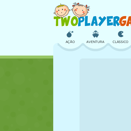
AÇÃO
AVENTURA
CLÁSSICO
3D
AVIÃO
ALIEN
CASTELO
XADREZ
CRAZY
MENINAS
GOLFE
PULAR