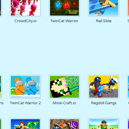
CrowdCity.io
TwinCat Warrior
Rail Slide
ns
TwinCat Warrior 2
Mine-Craft.io
Ragdoll Gangs