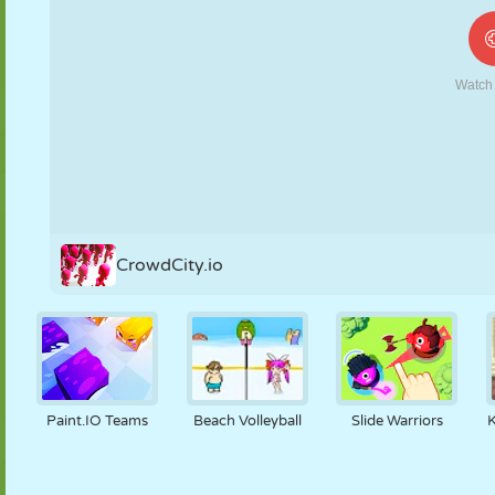
FANTOCHE
QUEBRA-
REAÇÃO
RETRÔ
ROBÔ
CABEÇA
ESTRATÉGIA
ACROBACIA
TANQUE
TÊNIS
JOGO DA
VELHA
CrowdCity.io
Paint.IO Teams
Beach Volleyball
Slide Warriors
K