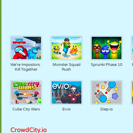
We're Impostors :
Monster Squad
Sprunki Phase 10
Kill Together
Rush
Cube City Wars
Ev.io
Diep.io
CrowdCity.io