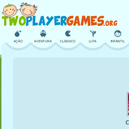
AÇÃO
AVENTURA
CLÁSSICO
LUTA
INFANTIL
3D
AVIÃO
ALIEN
EQUILÍBRIO
BASQUETE
CASTELO
XADREZ
CRAZY
DEFESA
DINOSSAURO
MENINAS
GOLFE
PULAR
MATEMÁTICA
LABIRINTO