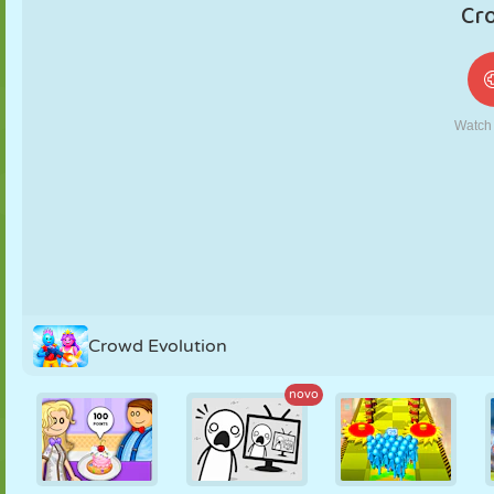
FANTOCHE
QUEBRA-
REAÇÃO
RETRÔ
ROBÔ
CABEÇA
ESTRATÉGIA
ACROBACIA
TANQUE
TÊNIS
JOGO DA
VELHA
Crowd Evolution
novo