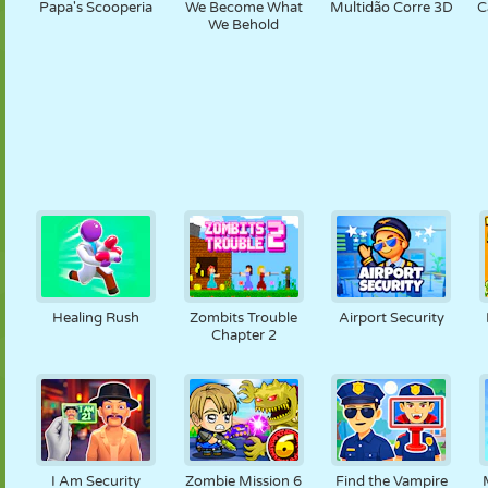
Papa's Scooperia
We Become What
Multidão Corre 3D
C
We Behold
Healing Rush
Zombits Trouble
Airport Security
Chapter 2
I Am Security
Zombie Mission 6
Find the Vampire