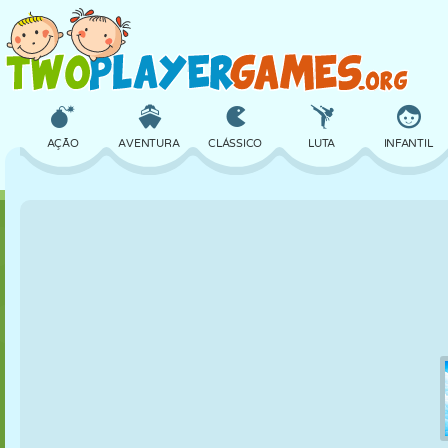
AÇÃO
AVENTURA
CLÁSSICO
LUTA
INFANTIL
3D
AVIÃO
ALIEN
EQUILÍBRIO
BASQUETE
CASTELO
XADREZ
CRAZY
DEFESA
DINOSSAURO
MENINAS
GOLFE
PULAR
MATEMÁTICA
LABIRINTO