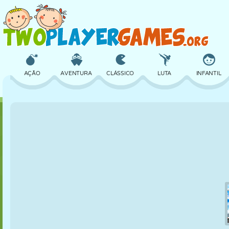
AÇÃO
AVENTURA
CLÁSSICO
LUTA
INFANTIL
3D
AVIÃO
ALIEN
EQUILÍBRIO
BASQUETE
CASTELO
XADREZ
CRAZY
DEFESA
DINOSSAURO
MENINAS
GOLFE
PULAR
MATEMÁTICA
LABIRINTO