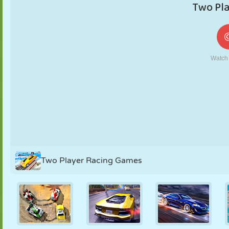
FANTOCHE
QUEBRA-
REAÇÃO
RETRÔ
ROBÔ
CABEÇA
ESTRATÉGIA
ACROBACIA
TANQUE
TÊNIS
JOGO DA
VELHA
Two Player Racing Games