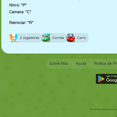
Nitro: "P"
Camera: "C"
Reiniciar: "R"
2 Jogadores
Corrida
Carro
Sobre Nós
Ajuda
Política de P
TwoPlayerGames.org 
V