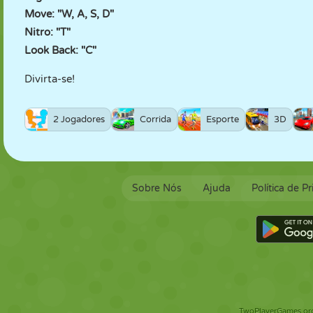
Move: "W, A, S, D"
Nitro: "T"
Look Back: "C"
Divirta-se!
2 Jogadores
Corrida
Esporte
3D
Sobre Nós
Ajuda
Política de P
TwoPlayerGames.org 