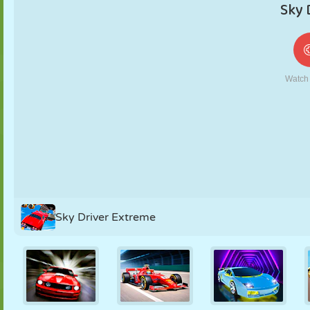
FANTOCHE
QUEBRA-
REAÇÃO
RETRÔ
ROBÔ
CABEÇA
ESTRATÉGIA
ACROBACIA
TANQUE
TÊNIS
JOGO DA
VELHA
Sky Driver Extreme