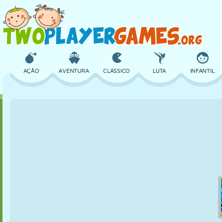
AÇÃO
AVENTURA
CLÁSSICO
LUTA
INFANTIL
3D
AVIÃO
ALIEN
EQUILÍBRIO
BASQUETE
CASTELO
XADREZ
CRAZY
DEFESA
DINOSSAURO
MENINAS
GOLFE
PULAR
MATEMÁTICA
LABIRINTO