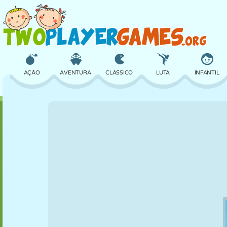
AÇÃO
AVENTURA
CLÁSSICO
LUTA
INFANTIL
3D
AVIÃO
ALIEN
EQUILÍBRIO
BASQUETE
CASTELO
XADREZ
CRAZY
DEFESA
DINOSSAURO
MENINAS
GOLFE
PULAR
MATEMÁTICA
LABIRINTO