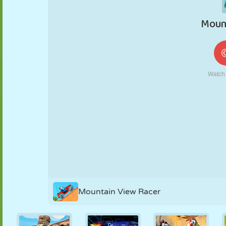
FANTOCHE
QUEBRA-
REAÇÃO
RETRÔ
ROBÔ
CABEÇA
ESTRATÉGIA
ACROBACIA
TANQUE
TÊNIS
JOGO DA
VELHA
Mountain View Racer