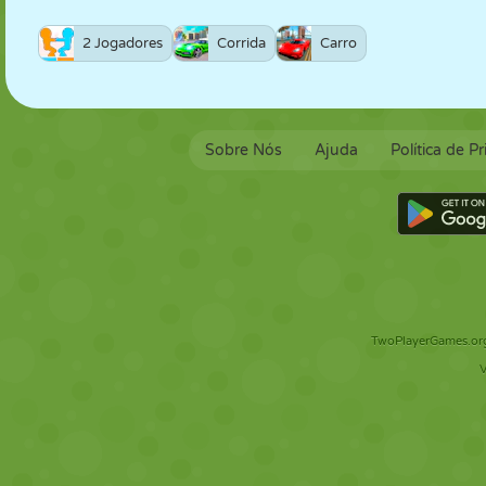
2 Jogadores
Corrida
Carro
Sobre Nós
Ajuda
Política de P
TwoPlayerGames.org 
V