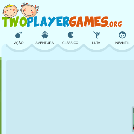
AÇÃO
AVENTURA
CLÁSSICO
LUTA
INFANTIL
3D
AVIÃO
ALIEN
EQUILÍBRIO
BASQUETE
CASTELO
XADREZ
CRAZY
DEFESA
DINOSSAURO
MENINAS
GOLFE
PULAR
MATEMÁTICA
LABIRINTO