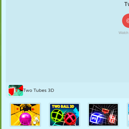
FANTOCHE
QUEBRA-
REAÇÃO
RETRÔ
ROBÔ
CABEÇA
ESTRATÉGIA
ACROBACIA
TANQUE
TÊNIS
JOGO DA
VELHA
Two Tubes 3D