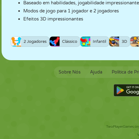
Baseado em habilidades, jogabilidade impressionante
Modos de jogo para 1 jogador e 2 jogadores
Efeitos 3D impressionantes
2 Jogadores
Clássico
Infantil
3D
Sobre Nós
Ajuda
Política de P
TwoPlayerGames.org 
V