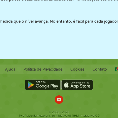
medida que o nível avança. No entanto, é fácil para cada jogad
Ajuda
Política de Privacidade
Cookies
Contato
© 2008 - 2026
TwoPlayerGames.org is an initiative of RHM Interactive OÜ