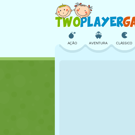
AÇÃO
AVENTURA
CLÁSSICO
3D
AVIÃO
ALIEN
CASTELO
XADREZ
CRAZY
MENINAS
GOLFE
PULAR