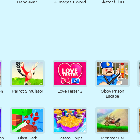
Hang-Man
4 Images 1 Word
Sketchful.IO
on
Parrot Simulator
Love Tester 3
Obby Prison
Escape
op
Blast Red!
Potato Chips
Monster Car