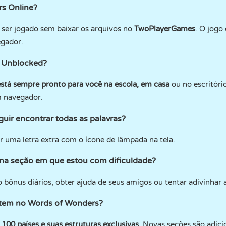
s Online?
ser jogado sem baixar os arquivos no
TwoPlayerGames
. O jogo
egador.
 Unblocked?
tá sempre pronto para você na escola, em casa
ou no escritór
m navegador.
uir encontrar todas as palavras?
r uma letra extra com o ícone de lâmpada na tela.
 na seção em que estou com dificuldade?
bônus diários, obter ajuda de seus amigos ou tentar adivinhar a
istem no Words of Wonders?
 100 países e suas estruturas exclusivas.
Novas seções são adicio