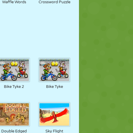
Waffle Words
Crossword Puzzle
Bike Tyke 2
Bike Tyke
Double Edged
Sky Flight