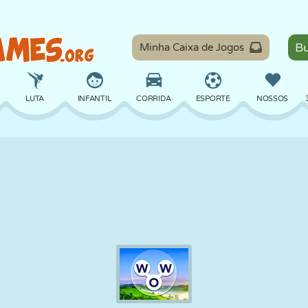
Minha Caixa de Jogos
LUTA
INFANTIL
CORRIDA
ESPORTE
NOSSOS
EQUILÍBRIO
BASQUETE
BATALHA
BILHAR
TABULEIRO
DEFESA
DINOSSAURO
DIRIGIR
EDUCACIONAL
ESCAPE
MATEMÁTICA
LABIRINTO
MONSTRO
MOTO
ONLINE