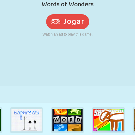
RETRÔ
ROBÔ
CORRER
ESCOLA
TIRO
TÊNIS
JOGO DA
TOUCH SCREEN
TORRE
CAMINHÃO
VELHA