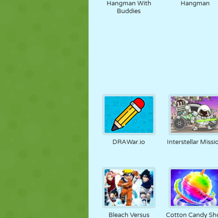
Hangman With
Hangman
Buddies
DRAWar.io
Interstellar Missi
Bleach Versus
Cotton Candy Sh