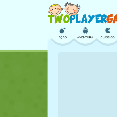
AÇÃO
AVENTURA
CLÁSSICO
3D
AVIÃO
ALIEN
CASTELO
XADREZ
CRAZY
MENINAS
GOLFE
PULAR