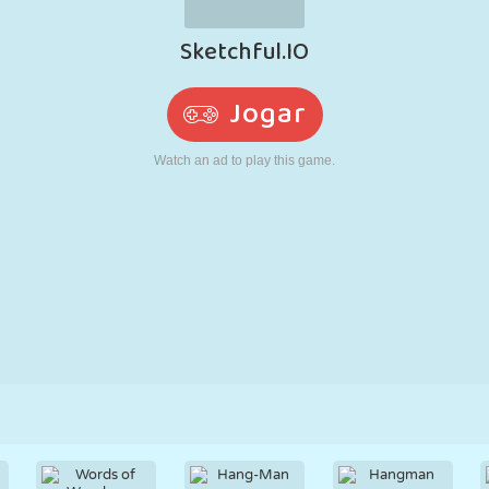
RETRÔ
ROBÔ
CORRER
ESCOLA
TIRO
TÊNIS
JOGO DA
TOUCH SCREEN
TORRE
CAMINHÃO
VELHA