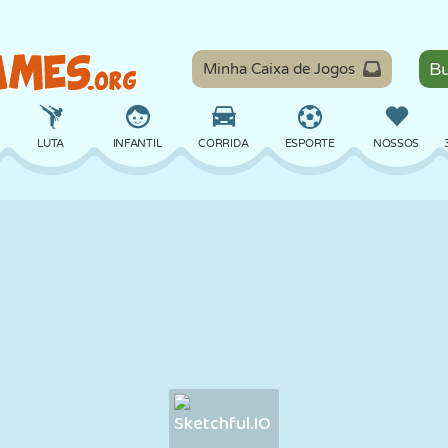
Minha Caixa de Jogos
LUTA
INFANTIL
CORRIDA
ESPORTE
NOSSOS
EQUILÍBRIO
BASQUETE
BATALHA
BILHAR
TABULEIRO
DEFESA
DINOSSAURO
DIRIGIR
EDUCACIONAL
ESCAPE
MATEMÁTICA
LABIRINTO
MONSTRO
MOTO
ONLINE