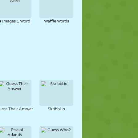
4 Images 1 Word
Waffle Words
uess Their Answer
Skribbl.io