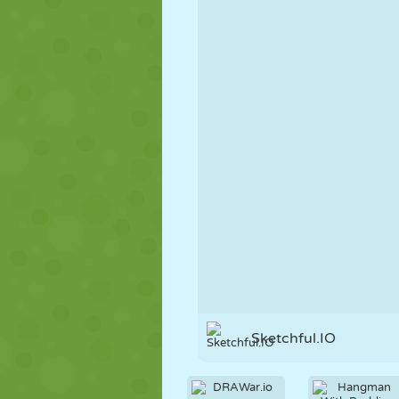
FANTOCHE
QUEBRA-
REAÇÃO
CABEÇA
ESTRATÉGIA
ACROBACIA
TANQUE
Sketchful.IO