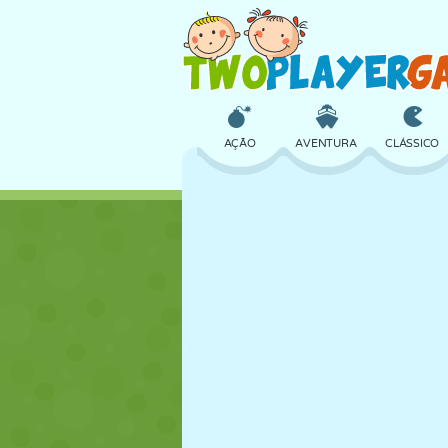
AÇÃO
AVENTURA
CLÁSSICO
3D
AVIÃO
ALIEN
CASTELO
XADREZ
CRAZY
MENINAS
GOLFE
PULAR