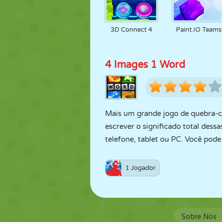
3D Connect 4
Paint.IO Teams
4 Images 1 Word
Mais um grande jogo de quebra-ca
escrever o significado total dess
telefone, tablet ou PC. Você pode
1 Jogador
Sobre Nós