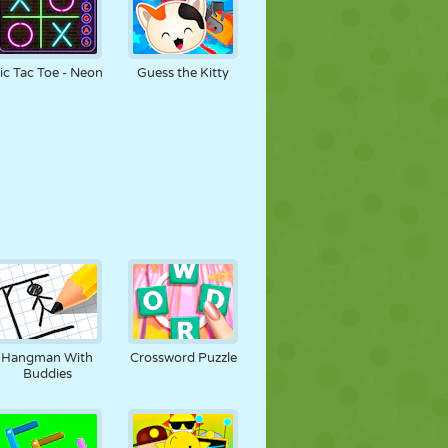
ic Tac Toe - Neon
Guess the Kitty
Hangman With
Crossword Puzzle
Buddies