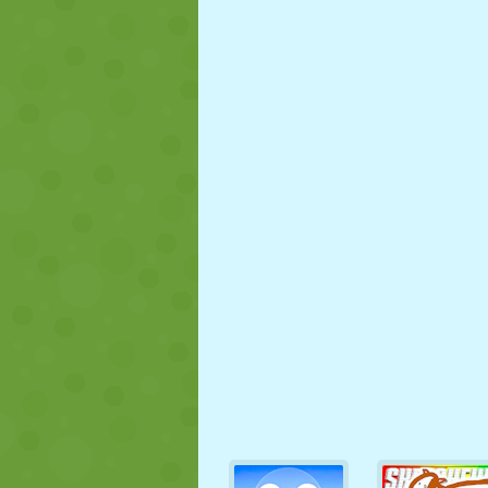
FANTOCHE
QUEBRA-
REAÇÃO
CABEÇA
ESTRATÉGIA
ACROBACIA
TANQUE