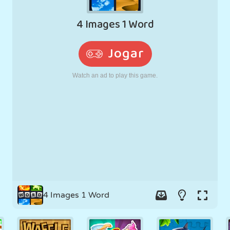
RETRÔ
ROBÔ
CORRER
ESCOLA
TIRO
TÊNIS
JOGO DA
TOUCH SCREEN
TORRE
CAMINHÃO
VELHA
4 Images 1 Word