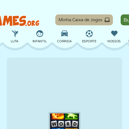
Minha Caixa de Jogos
LUTA
INFANTIL
CORRIDA
ESPORTE
NOSSOS
EQUILÍBRIO
BASQUETE
BATALHA
BILHAR
TABULEIRO
DEFESA
DINOSSAURO
DIRIGIR
EDUCACIONAL
ESCAPE
MATEMÁTICA
LABIRINTO
MONSTRO
MOTO
ONLINE