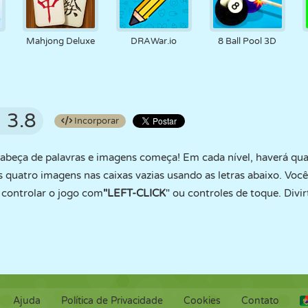
Mahjong Deluxe
DRAWar.io
8 Ball Pool 3D
3.8
Incorporar
beça de palavras e imagens começa! Em cada nível, haverá qua
as quatro imagens nas caixas vazias usando as letras abaixo. Voc
 controlar o jogo com
"LEFT-CLICK
" ou controles de toque. Divir
Ajuda
Política de Privacidade
Cookies
Contato