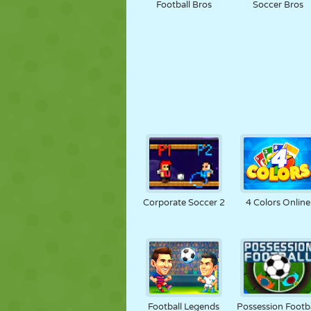
Football Bros
Soccer Bros
Corporate Soccer 2
4 Colors Online
Football Legends
Possession Footba