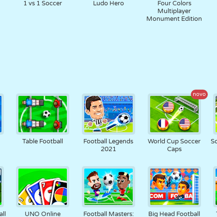
1 vs 1 Soccer
Ludo Hero
Four Colors
Multiplayer
Monument Edition
novo
Table Football
Football Legends
World Cup Soccer
S
2021
Caps
ll
UNO Online
Football Masters:
Big Head Football