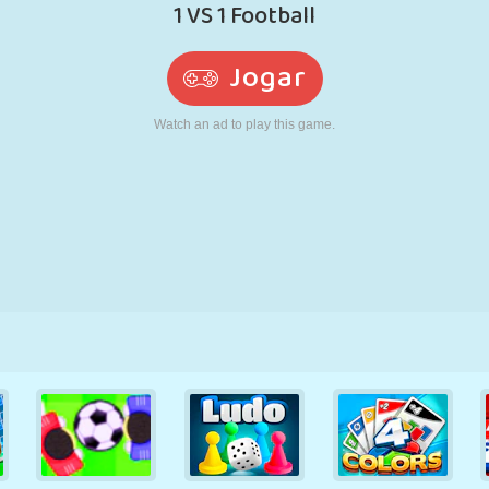
RETRÔ
ROBÔ
CORRER
ESCOLA
TIRO
TÊNIS
JOGO DA
TOUCH SCREEN
TORRE
CAMINHÃO
VELHA