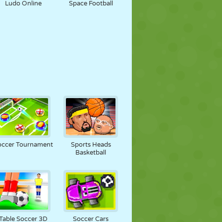
Ludo Online
Space Football
occer Tournament
Sports Heads
Basketball
Table Soccer 3D
Soccer Cars