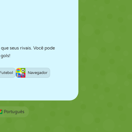
que seus rivais. Você pode
gols!
Futebol
Navegador
Português