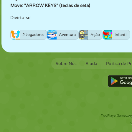
Move: "ARROW KEYS" (teclas de seta)
Divirta-se!
2 Jogadores
Aventura
Ação
Infantil
Sobre Nós
Ajuda
Política de P
TwoPlayerGames.org 
V