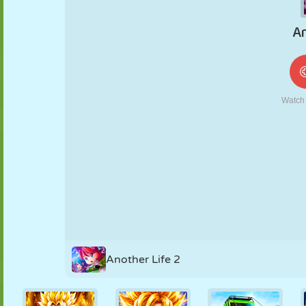
FANTOCHE
QUEBRA-
REAÇÃO
RETRÔ
ROBÔ
CABEÇA
ESTRATÉGIA
ACROBACIA
TANQUE
TÊNIS
JOGO DA
VELHA
Another Life 2