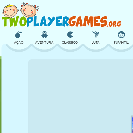
AÇÃO
AVENTURA
CLÁSSICO
LUTA
INFANTIL
3D
AVIÃO
ALIEN
EQUILÍBRIO
BASQUETE
CASTELO
XADREZ
CRAZY
DEFESA
DINOSSAURO
MENINAS
GOLFE
PULAR
MATEMÁTICA
LABIRINTO