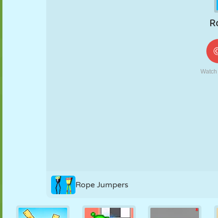
FANTOCHE
QUEBRA-
REAÇÃO
RETRÔ
ROBÔ
CABEÇA
ESTRATÉGIA
ACROBACIA
TANQUE
TÊNIS
JOGO DA
VELHA
Rope Jumpers