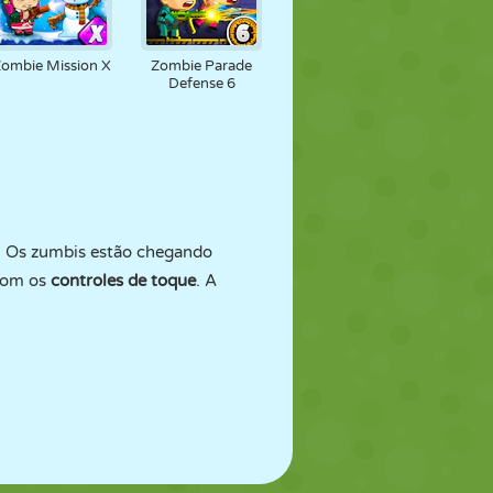
Zombie Mission X
Zombie Parade
Defense 6
e. Os zumbis estão chegando
com os
controles de toque
. A