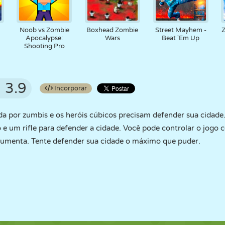
Noob vs Zombie
Boxhead Zombie
Street Mayhem -
Apocalypse:
Wars
Beat 'Em Up
Shooting Pro
3.9
Incorporar
da por zumbis e os heróis cúbicos precisam defender sua cidad
 um rifle para defender a cidade. Você pode controlar o jogo 
aumenta. Tente defender sua cidade o máximo que puder.