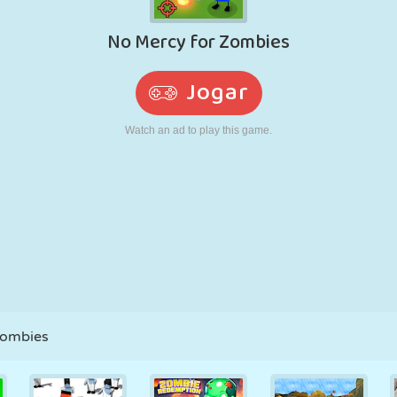
RETRÔ
ROBÔ
CORRER
ESCOLA
TIRO
TÊNIS
JOGO DA
TOUCH SCREEN
TORRE
CAMINHÃO
VELHA
Zombies