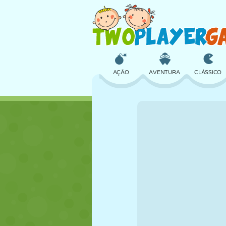
AÇÃO
AVENTURA
CLÁSSICO
3D
AVIÃO
ALIEN
CASTELO
XADREZ
CRAZY
MENINAS
GOLFE
PULAR