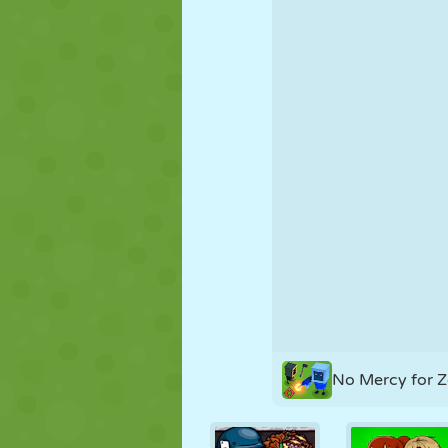
FANTOCHE
QUEBRA-
REAÇÃO
CABEÇA
ESTRATÉGIA
ACROBACIA
TANQUE
No Mercy for 