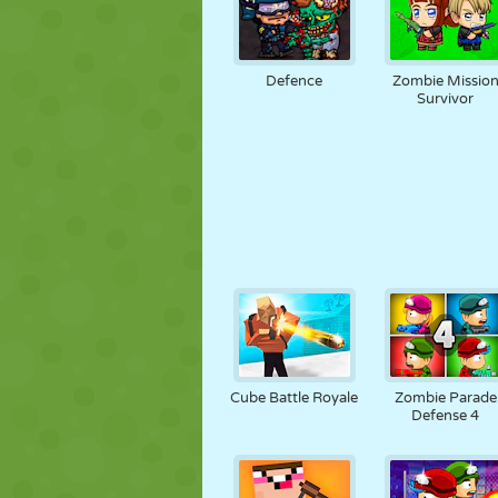
Defence
Zombie Missio
Survivor
Cube Battle Royale
Zombie Parade
Defense 4