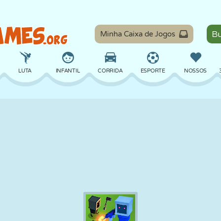
Minha Caixa de Jogos
LUTA
INFANTIL
CORRIDA
ESPORTE
NOSSOS
EQUILÍBRIO
BASQUETE
BATALHA
BILHAR
TABULEIRO
DEFESA
DINOSSAURO
DIRIGIR
EDUCACIONAL
ESCAPE
MATEMÁTICA
LABIRINTO
MONSTRO
MOTO
ONLINE