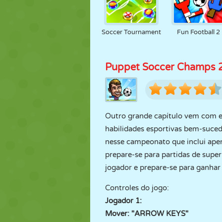
Soccer Tournament
Fun Football 2
Puppet Soccer Champs 
Outro grande capítulo vem com e
habilidades esportivas bem-suced
nesse campeonato que inclui apen
prepare-se para partidas de supe
jogador e prepare-se para ganhar
Controles do jogo:
Jogador 1:
Mover: "ARROW KEYS"