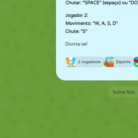
Chutar: "SPACE" (espaço) ou "D
Jogador 2:
Movimento: "W, A, S, D"
Chute: "S"
Divirta-se!
2 Jogadores
Esporte
Sobre Nós