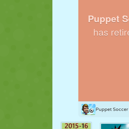
FANTOCHE
QUEBRA-
REAÇÃO
CABEÇA
ESTRATÉGIA
ACROBACIA
TANQUE
Puppet Socce