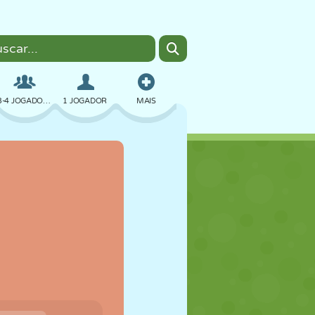
3-4 JOGADORES
1 JOGADOR
MAIS
BOMBER
NAVEGADOR
CARRO
VOAR
COMIDA
DIVERTIDO
PIXEL ART
PLATAFORMA
PISCINA