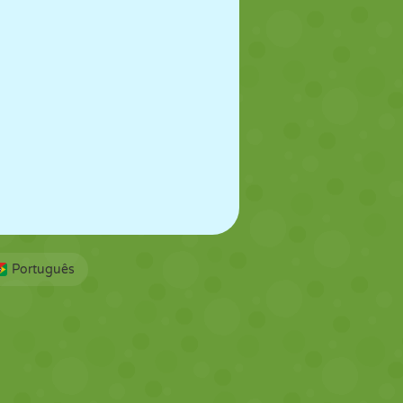
Português