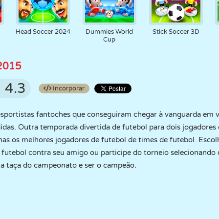
Head Soccer 2024
Dummies World
Stick Soccer 3D
Cup
2015
4.3
Incorporar
sportistas fantoches que conseguiram chegar à vanguarda em 
idas. Outra temporada divertida de futebol para dois jogadores
as os melhores jogadores de futebol de times de futebol. Escolh
r futebol contra seu amigo ou participe do torneio selecionand
 a taça do campeonato e ser o campeão.