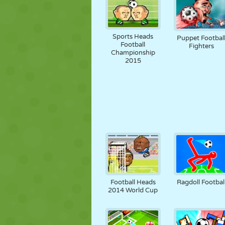
Sports Heads
Puppet Footbal
Football
Fighters
Championship
2015
Football Heads
Ragdoll Footbal
2014 World Cup