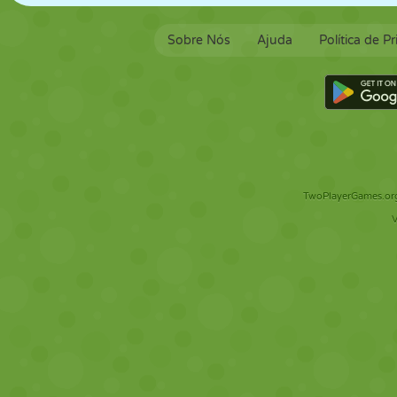
Sobre Nós
Ajuda
Política de P
TwoPlayerGames.org 
V