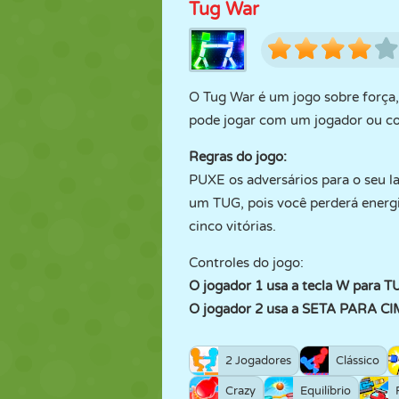
Tug War
O Tug War é um jogo sobre força,
pode jogar com um jogador ou c
Regras do jogo:
PUXE os adversários para o seu l
um TUG, pois você perderá energia
cinco vitórias.
Controles do jogo:
O jogador 1 usa a tecla W para 
O jogador 2 usa a SETA PARA C
2 Jogadores
Clássico
Crazy
Equilíbrio