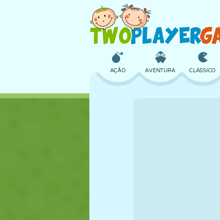
AÇÃO
AVENTURA
CLÁSSICO
3D
AVIÃO
ALIEN
CASTELO
XADREZ
CRAZY
MENINAS
GOLFE
PULAR