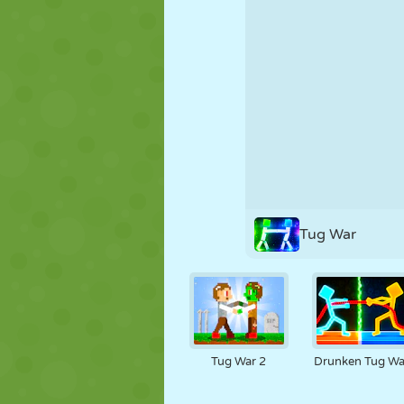
FANTOCHE
QUEBRA-
REAÇÃO
CABEÇA
ESTRATÉGIA
ACROBACIA
TANQUE
Tug War
Tug War 2
Drunken Tug Wa