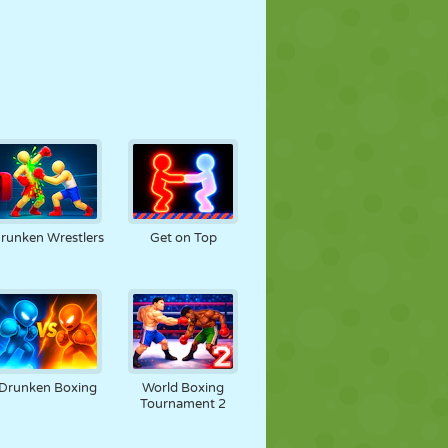
runken Wrestlers
Get on Top
Drunken Boxing
World Boxing
Tournament 2