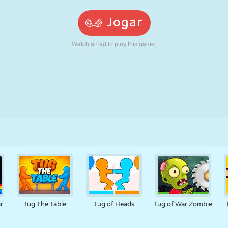
RETRÔ
ROBÔ
CORRER
ESCOLA
TIRO
TÊNIS
JOGO DA
TOUCH SCREEN
TORRE
CAMINHÃO
VELHA
r
Tug The Table
Tug of Heads
Tug of War Zombie