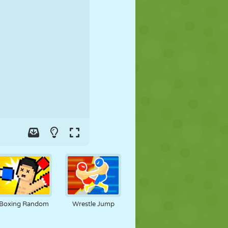
FUTEBOL
ESPAÇO
STICKMAN
GUERRA
LUTA LIVRE
ZUMBI
Boxing Random
Wrestle Jump