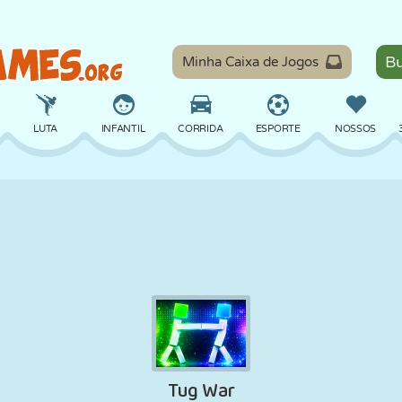
Minha Caixa de Jogos
LUTA
INFANTIL
CORRIDA
ESPORTE
NOSSOS
EQUILÍBRIO
BASQUETE
BATALHA
BILHAR
TABULEIRO
DEFESA
DINOSSAURO
DIRIGIR
EDUCACIONAL
ESCAPE
MATEMÁTICA
LABIRINTO
MONSTRO
MOTO
ONLINE