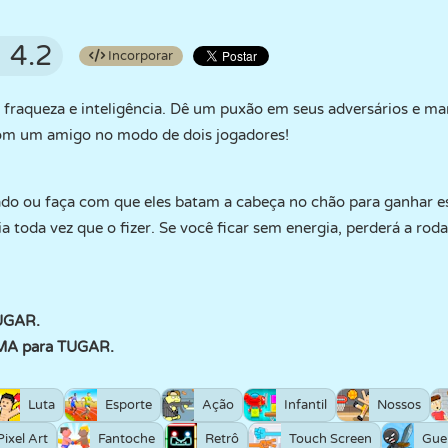
4.2
Incorporar
 fraqueza e inteligência. Dê um puxão em seus adversários e ma
om um amigo no modo de dois jogadores!
ado ou faça com que eles batam a cabeça no chão para ganhar es
 toda vez que o fizer. Se você ficar sem energia, perderá a rod
TUGAR.
IMA para TUGAR.
Luta
Esporte
Ação
Infantil
Nossos
Pixel Art
Fantoche
Retrô
Touch Screen
Gue