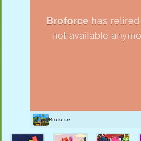
FANTOCHE
QUEBRA-
REAÇÃO
RETRÔ
ROBÔ
CABEÇA
ESTRATÉGIA
ACROBACIA
TANQUE
TÊNIS
JOGO DA
VELHA
Broforce