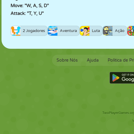
Move: "W, A, S, D"
Attack: "T, Y, U"
2 Jogadores
Aventura
Luta
Ação
Sobre Nós
Ajuda
Política de P
TwoPlayerGames.org 
V