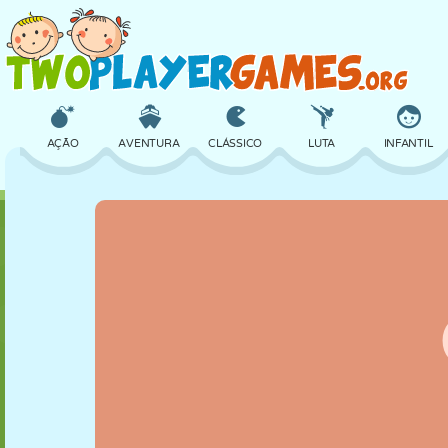
AÇÃO
AVENTURA
CLÁSSICO
LUTA
INFANTIL
3D
AVIÃO
ALIEN
EQUILÍBRIO
BASQUETE
CASTELO
XADREZ
CRAZY
DEFESA
DINOSSAURO
MENINAS
GOLFE
PULAR
MATEMÁTICA
LABIRINTO