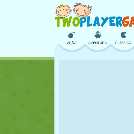
AÇÃO
AVENTURA
CLÁSSICO
3D
AVIÃO
ALIEN
CASTELO
XADREZ
CRAZY
MENINAS
GOLFE
PULAR