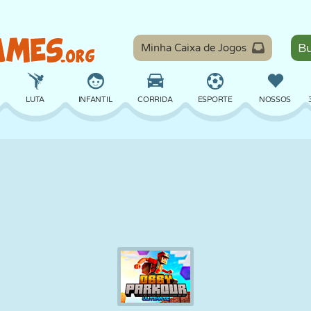
Minha Caixa de Jogos
LUTA
INFANTIL
CORRIDA
ESPORTE
NOSSOS
EQUILÍBRIO
BASQUETE
BATALHA
BILHAR
TABULEIRO
DEFESA
DINOSSAURO
DIRIGIR
EDUCACIONAL
ESCAPE
MATEMÁTICA
LABIRINTO
MONSTRO
MOTO
ONLINE