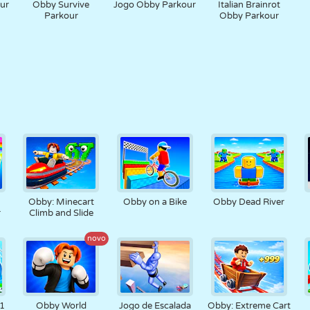
ur
Obby Survive
Jogo Obby Parkour
Italian Brainrot
Parkour
Obby Parkour
Obby: Minecart
Obby on a Bike
Obby Dead River
r
Climb and Slide
novo
+1
Obby World
Jogo de Escalada
Obby: Extreme Cart