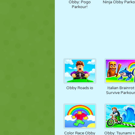
Obby: Pogo
Ninja Obby Parko
Parkour!
Obby Roads io
Italian Brainrot
Survive Parkou
Color Race Obby
Obby: Tsunami 