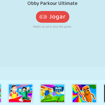
RETRÔ
ROBÔ
CORRER
ESCOLA
TIRO
TÊNIS
JOGO DA
TOUCH SCREEN
TORRE
CAMINHÃO
VELHA