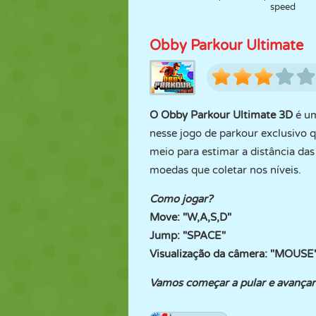
speed
Obby Parkour Ultimate
O Obby Parkour Ultimate 3D
é um
nesse jogo de parkour exclusivo 
meio para estimar a distância da
moedas que coletar nos níveis.
Como jogar?
Move: "W,A,S,D"
Jump: "SPACE"
Visualização da câmera: "MOUSE
Vamos começar a pular e avançar