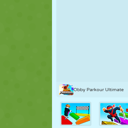
FANTOCHE
QUEBRA-
REAÇÃO
CABEÇA
ESTRATÉGIA
ACROBACIA
TANQUE
Obby Parkour Ultimate