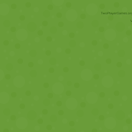
TwoPlayerGames.org 
V