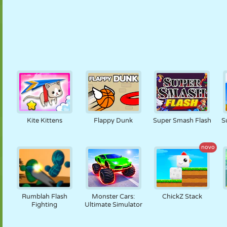
Kite Kittens
Flappy Dunk
Super Smash Flash
S
novo
Rumblah Flash
Monster Cars:
ChickZ Stack
Fighting
Ultimate Simulator