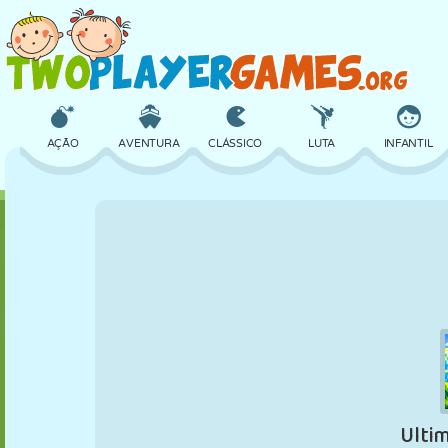
AÇÃO
AVENTURA
CLÁSSICO
LUTA
INFANTIL
3D
AVIÃO
ALIEN
EQUILÍBRIO
BASQUETE
CASTELO
XADREZ
CRAZY
DEFESA
DINOSSAURO
MENINAS
GOLFE
PULAR
MATEMÁTICA
LABIRINTO