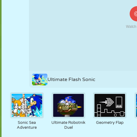
FANTOCHE
QUEBRA-
REAÇÃO
RETRÔ
ROBÔ
CABEÇA
ESTRATÉGIA
ACROBACIA
TANQUE
TÊNIS
JOGO DA
VELHA
Ultimate Flash Sonic
Sonic Sea
Ultimate Robotnik
Geometry Flap
Adventure
Duel